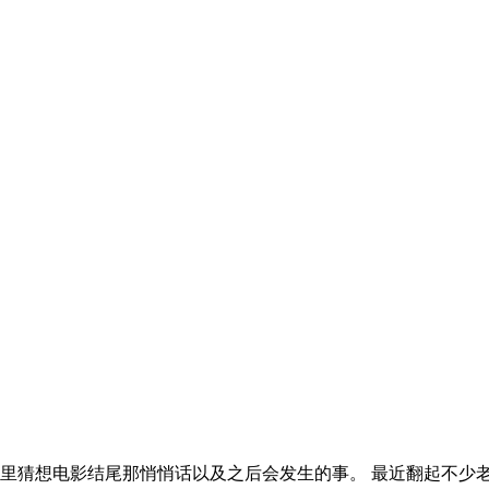
都能在脑海里猜想电影结尾那悄悄话以及之后会发生的事。 最近翻起不