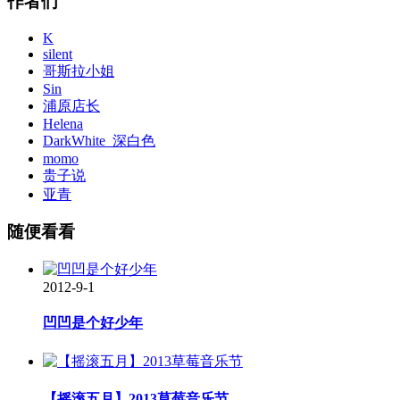
作者们
K
silent
哥斯拉小姐
Sin
浦原店长
Helena
DarkWhite_深白色
momo
贵子说
亚青
随便看看
2012-9-1
凹凹是个好少年
【摇滚五月】2013草莓音乐节