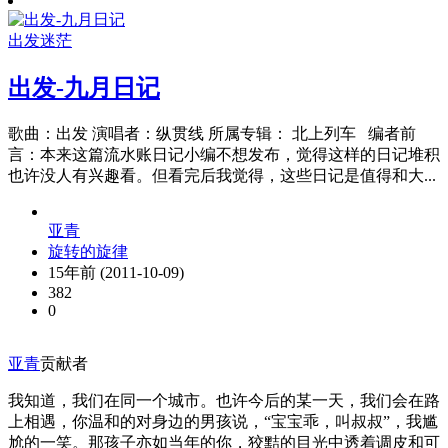
出发
迷茫
出发-九月日记
歌曲：出发 演唱者：纵贯线 所属专辑： 北上列车 编者前
言：本来这篇流水账日记小编不想发布，觉得这样的日记堆积
也许没人有兴趣看。但看完后我觉得，这些日记是值得和大...
亚青
旋转的旋律
15年前 (2011-10-09)
382
0
亚青
贡献者
我知道，我们在同一个城市。也许今后的某一天，我们会在路
上相遇，你温和的对身边的男孩说，“宝宝乖，叫叔叔”，我尴
尬的一笑。那孩子亦如当年的你，狡黠的目光中透着调皮和可