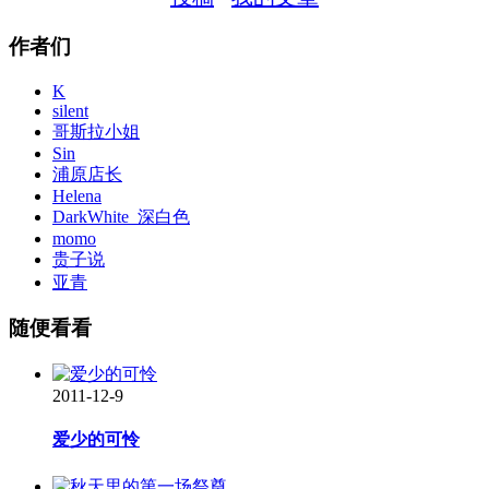
作者们
K
silent
哥斯拉小姐
Sin
浦原店长
Helena
DarkWhite_深白色
momo
贵子说
亚青
随便看看
2011-12-9
爱少的可怜