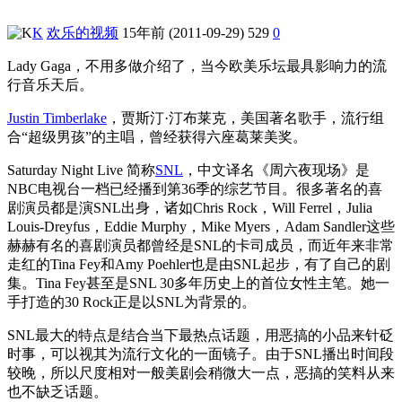
K
欢乐的视频
15年前 (2011-09-29)
529
0
Lady Gaga，不用多做介绍了，当今欧美乐坛最具影响力的流
行音乐天后。
Justin Timberlake
，贾斯汀·汀布莱克，美国著名歌手，流行组
合“超级男孩”的主唱，曾经获得六座葛莱美奖。
Saturday Night Live 简称
SNL
，中文译名《周六夜现场》是
NBC电视台一档已经播到第36季的综艺节目。很多著名的喜
剧演员都是演SNL出身，诸如Chris Rock，Will Ferrel，Julia
Louis-Dreyfus，Eddie Murphy，Mike Myers，Adam Sandler这些
赫赫有名的喜剧演员都曾经是SNL的卡司成员，而近年来非常
走红的Tina Fey和Amy Poehler也是由SNL起步，有了自己的剧
集。Tina Fey甚至是SNL 30多年历史上的首位女性主笔。她一
手打造的30 Rock正是以SNL为背景的。
SNL最大的特点是结合当下最热点话题，用恶搞的小品来针砭
时事，可以视其为流行文化的一面镜子。由于SNL播出时间段
较晚，所以尺度相对一般美剧会稍微大一点，恶搞的笑料从来
也不缺乏话题。