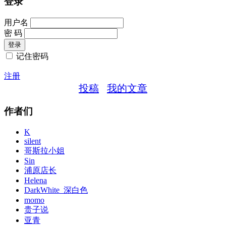
登录
用户名
密 码
记住密码
注册
投稿
我的文章
作者们
K
silent
哥斯拉小姐
Sin
浦原店长
Helena
DarkWhite_深白色
momo
贵子说
亚青