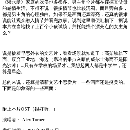
《潜水艇》家庭的戏份也多很多。男主角全片都在窥探其父母
的感情生活。不得不说，很多情节也比较沉闷。而且旁白多，
都是男主角的心理独白。如果不是画面还算漂亮，还真的很难
说能让观众融入情节并看完故事。说到这里顺便吐槽下，据说
本片在当地找了上百个小孩试镜，拜托能找个漂亮点的女主角
么？
说是披着早恋外衣的文艺片，看看场景就知道了：高架铁轨下
面、废弃工业地、海边（寒冷的带点灰暗的威尔士海而不是阳
光沙滩）...只有在学校的场景才让我想起两人都是中学生，还
算是早恋。
总的来说，还算是清新文艺小恋爱片，一些画面还是挺美的。
下面是印象深的一些画面：
附上本片OST（很好听。）
演唱者： Alex Turner