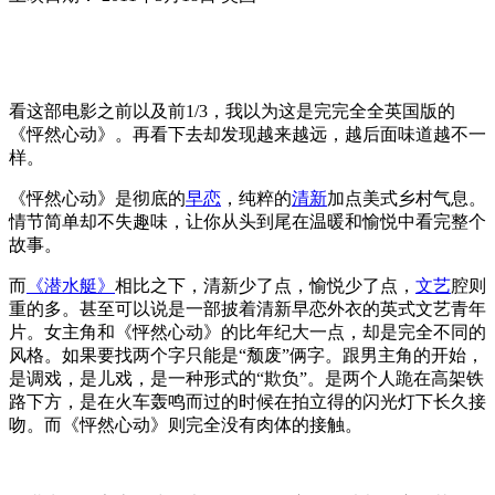
看这部电影之前以及前1/3，我以为这是完完全全英国版的
《怦然心动》。再看下去却发现越来越远，越后面味道越不一
样。
《怦然心动》是彻底的
早恋
，纯粹的
清新
加点美式乡村气息。
情节简单却不失趣味，让你从头到尾在温暖和愉悦中看完整个
故事。
而
《潜水艇》
相比之下，清新少了点，愉悦少了点，
文艺
腔则
重的多。甚至可以说是一部披着清新早恋外衣的英式文艺青年
片。女主角和《怦然心动》的比年纪大一点，却是完全不同的
风格。如果要找两个字只能是“颓废”俩字。跟男主角的开始，
是调戏，是儿戏，是一种形式的“欺负”。是两个人跪在高架铁
路下方，是在火车轰鸣而过的时候在拍立得的闪光灯下长久接
吻。而《怦然心动》则完全没有肉体的接触。