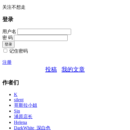
关注不想走
登录
用户名
密 码
记住密码
注册
投稿
我的文章
作者们
K
silent
哥斯拉小姐
Sin
浦原店长
Helena
DarkWhite_深白色