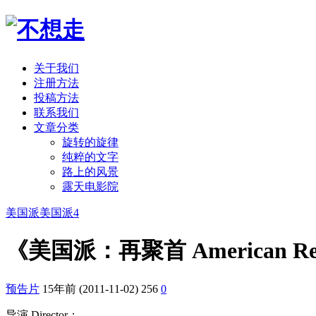
关于我们
注册方法
投稿方法
联系我们
文章分类
旋转的旋律
纯粹的文字
路上的风景
露天电影院
美国派
美国派4
《美国派：再聚首 American R
预告片
15年前 (2011-11-02)
256
0
导演 Director：