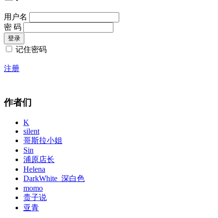
用户名
密 码
记住密码
注册
作者们
K
silent
哥斯拉小姐
Sin
浦原店长
Helena
DarkWhite_深白色
momo
贵子说
亚青