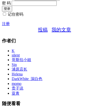
密 码
记住密码
注册
投稿
我的文章
作者们
K
silent
哥斯拉小姐
Sin
浦原店长
Helena
DarkWhite_深白色
momo
贵子说
亚青
随便看看