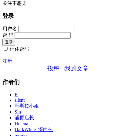
关注不想走
登录
用户名
密 码
记住密码
注册
投稿
我的文章
作者们
K
silent
哥斯拉小姐
Sin
浦原店长
Helena
DarkWhite_深白色
momo