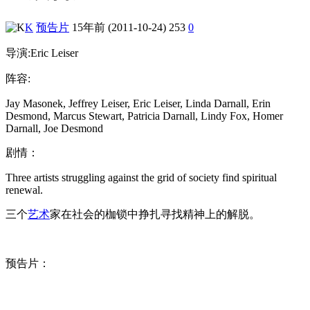
K
预告片
15年前 (2011-10-24)
253
0
导演:Eric Leiser
阵容:
Jay Masonek, Jeffrey Leiser, Eric Leiser, Linda Darnall, Erin
Desmond, Marcus Stewart, Patricia Darnall, Lindy Fox, Homer
Darnall, Joe Desmond
剧情：
Three artists struggling against the grid of society find spiritual
renewal.
三个
艺术
家在社会的枷锁中挣扎寻找精神上的解脱。
预告片：