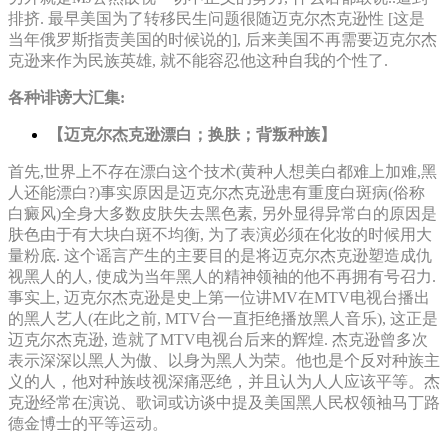
排挤. 最早美国为了转移民生问题很随迈克尔杰克逊性 [这是
当年俄罗斯指责美国的时候说的], 后来美国不再需要迈克尔杰
克逊来作为民族英雄, 就不能容忍他这种自我的个性了.
各种诽谤大汇集:
【迈克尔杰克逊漂白；换肤；背叛种族】
首先,世界上不存在漂白这个技术(黄种人想美白都难上加难,黑
人还能漂白?)事实原因是迈克尔杰克逊患有重度白斑病(俗称
白癜风)全身大多数皮肤失去黑色素, 另外显得异常白的原因是
肤色由于有大块白斑不均衡, 为了表演必须在化妆的时候用大
量粉底. 这个谣言产生的主要目的是将迈克尔杰克逊塑造成仇
视黑人的人, 使成为当年黑人的精神领袖的他不再拥有号召力.
事实上, 迈克尔杰克逊是史上第一位讲MV在MTV电视台播出
的黑人艺人(在此之前, MTV台一直拒绝播放黑人音乐), 这正是
迈克尔杰克逊, 造就了MTV电视台后来的辉煌. 杰克逊曾多次
表示深深以黑人为傲、以身为黑人为荣。他也是个反对种族主
义的人，他对种族歧视深痛恶绝，并且认为人人应该平等。杰
克逊经常在演说、歌词或访谈中提及美国黑人民权领袖马丁路
德金博士的平等运动。