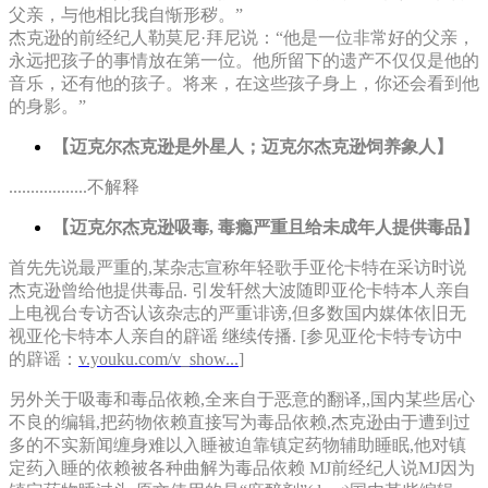
父亲，与他相比我自惭形秽。”
杰克逊的前经纪人勒莫尼·拜尼说：“他是一位非常好的父亲，
永远把孩子的事情放在第一位。他所留下的遗产不仅仅是他的
音乐，还有他的孩子。将来，在这些孩子身上，你还会看到他
的身影。”
【迈克尔杰克逊是外星人；迈克尔杰克逊饲养象人】
..................不解释
【迈克尔杰克逊吸毒, 毒瘾严重且给未成年人提供毒品】
首先先说最严重的,某杂志宣称年轻歌手亚伦卡特在采访时说
杰克逊曾给他提供毒品. 引发轩然大波随即亚伦卡特本人亲自
上电视台专访否认该杂志的严重诽谤,但多数国内媒体依旧无
视亚伦卡特本人亲自的辟谣 继续传播. [参见亚伦卡特专访中
的辟谣：
v.youku.com/v_show...
]
另外关于吸毒和毒品依赖,全来自于恶意的翻译,,国内某些居心
不良的编辑,把药物依赖直接写为毒品依赖,杰克逊由于遭到过
多的不实新闻缠身难以入睡被迫靠镇定药物辅助睡眠,他对镇
定药入睡的依赖被各种曲解为毒品依赖 MJ前经纪人说MJ因为