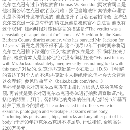
克尔杰克逊有过节的检察官Thomas W. Sneddon(两次官司全是
他出面公诉杰克逊)的百般刁难：按照当地法律 案情未审理结
束是不得对外发布情况的. 他直接开了百名记者招待会, 宣布迈
克尔杰克逊一定是有罪的[请注意他是检察官不是法官 他没有
这个权利]. 纽约时报对该检察官的描述是:"The verdict was a
devastating disappointment for Thomas W. Sneddon Jr., the Santa
Barbara County district attorney, who has pursued Mr. Jackson for
12 years" 看完之后我不得不说, 这个倾尽12年工作时间来将迈
克尔杰克逊推下深渊的“正义”检察官实在是太“不”徇私枉法了.
当然, 检察官本人是宣称他绝对没有徇私枉法:"My past history
with Mr. Jackson absolutely, unequivocally has nothing to do with
this case," 对应的, 迈克尔杰克逊第一次在歌曲《D.S》中明确
的表达了对个人的不满(杰克逊本人拒绝评论,但社会大众普遍
这么理解), 参见歌曲简介《
baike.baidu.com/view...
》
另外就是要求对迈克尔杰克逊开出超过连续杀人犯的保释金
额, 再者就是要求对迈克尔杰克逊身体进行拍照调查取证,“包
括他的阴茎，肛门，臀部和他的身体的任何其他部分”(维基百
科关于搜查令的描述: The order stated that officers were to
examine, photograph and videotape Jackson's entire body,
"including his penis, anus, hips, buttocks and any other part of his
body")于是93年迈克尔杰克逊不堪屈辱, 付钱和解. 金额高达
2200万美元.