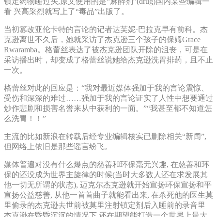
镇定药物睡过头,原文使用的是“麻醉剂”(drug)国内某些编辑一
看 兴高采烈就写上了“毒品”出版了。
当初篡改亚伦卡特的言论的记者达芙妮·巴拉克早有前科。杰
克逊离世不久后，她就采访了杰克逊三个孩子的保姆Grace
Rwaramba。格蕾丝表达了被杰克逊团队开除的沮丧，可是在
采访播出时，却变成了格蕾丝说她给杰克逊洗胃排药，且不止
一次。
格蕾丝对此的回应是：“我对最近媒体强加于我的言论震惊、
受伤和深深的难过……强加于我的言论证实了人性中想要通过
炒作悲剧和损害名誉来从中获利的一面。”“我甚至都不知道怎
么洗胃！！”
主流的比如新浪在转载后经专业编辑核实已删除相关“新闻”,
但网络上依旧是那些谣言纷飞。
媒体普遍对没有什么爆点的慈善和环保毫无兴趣, 在慈善和环
保的还没成为世界主旋律的时候(当时大多数人还在求发展其
他一切无所谓的状态), 迈克尔杰克逊就开始宣扬环保宣扬和平
宣扬公益慈善, 从他一首首曲子就能看出来, 在杀死他的医生莫
里偷录的杰克逊去世前被莫里注射镇定剂后入睡前的录音里
杰克逊在昏昏沉沉的情况下 还在期望能打造一个世界上最大