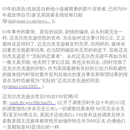
93年的原告(也就是自称他小孩被猥亵的那个诽谤者, 已经与09
年底饮弹自尽[参见英国著名报纸每日邮
报:
dailymail.co.uk/news...
]).
03年事件的案情、原告的说辞, 剧情的编排, 从头到尾完全一
样, 迈克尔杰克逊愤怒的宣布: 无论如何这次要讨回公正. 正义
最终还是得到了, 迈克尔杰克逊被宣判无罪, 但同样的, 媒体依
旧蓄意无视庭审结果, 在法院明确宣布无罪的前提下, 宣称迈克
尔杰克逊是个“无耻的恋童者”。从此迈克尔杰克逊不再如当初
一般天真开朗, 他关闭了梦幻庄园, 再也没有回去. (同时导致了
迈克尔杰克逊的抑郁). 作为美国最拥有良好的公信力和权威性
的媒体纽约时报对案件宣判后做出的复合事实和审理结果的报
道在当时也被视为“无耻的”迈克尔杰克逊的同党:
(
nytimes.com/2005...
)
迈克尔杰克逊去世后FBI在FBI官网(可
查:
vault.fbi.gov/Michael%...
)公开了调查历时长达十年的333页
的调查报告(并未完全公布),一切调查结果表明 MJ完完全全无
罪(直至MJ离去后, 美国才还他清白). FBI发布这份调查后绝大
多数美国主流媒体都突然开始缅怀悼念并为MJ正名,仿佛他们
一直都知道MJ是清白的一样.