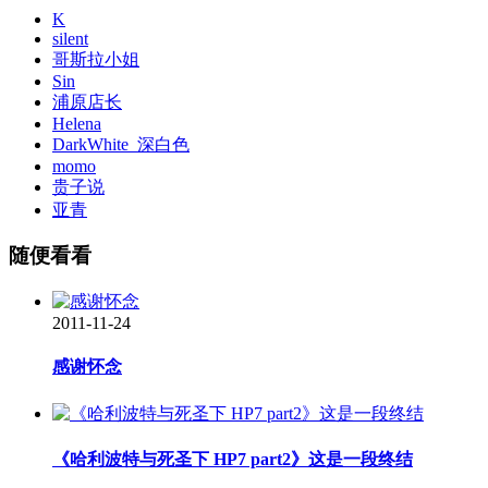
K
silent
哥斯拉小姐
Sin
浦原店长
Helena
DarkWhite_深白色
momo
贵子说
亚青
随便看看
2011-11-24
感谢怀念
《哈利波特与死圣下 HP7 part2》这是一段终结