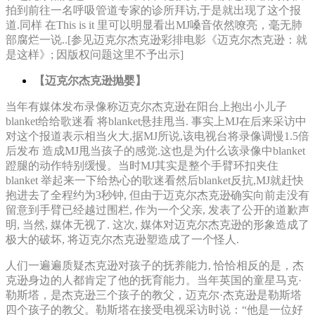
拍到前往一名呼吸管道专家的诊所拜访,于是就出现了这个报
道.同样 在This is it 里可以明显看出MJ嗓音依然嘹亮，毫无肺
部腐烂一说..[参见迈克尔杰克逊彩排电影《迈克尔杰克逊：就
是这样》; 因版权问题这里不予出示]
【迈克尔杰克逊抛婴】
当年有媒体发布录像称迈克尔杰克逊在阳台上抱出小儿子
blanket给给歌迷看 将blanket悬挂甩当. 事实上MJ在后来采访中
对这个报道表示相当火大,据MJ所说,该电视台将录像调慢1.5倍
后发布 造成MJ甩当孩子的感觉.这也是为什么该录像中blanket
蹬腿的动作特别缓慢。当时MJ其实是整个手臂环扣夹住
blanket 举起来一下给热心的歌迷看然后blanket反抗,MJ就赶快
抱进去了全程约为3秒钟, 但由于迈克尔杰克逊确实向前走没有
留意到手臂已经越过围栏, 作为一个父亲, 发表了公开的道歉声
明, 当然, 媒体无视了. 这次, 媒体对迈克尔杰克逊的形象造成了
极大的破坏, 将迈克尔杰克逊塑造成了一个怪人.
人们一遍遍质疑杰克逊对孩子的抚养能力, 恰恰相反的是，杰
克逊身边的人都肯定了他的抚育能力。当年英国的童星马克·
勒斯塔，是杰克逊三个孩子的教父，迈克尔·杰克逊是勒斯塔
四个孩子的教父。勒斯塔在接受电视采访时说：“他是一位好