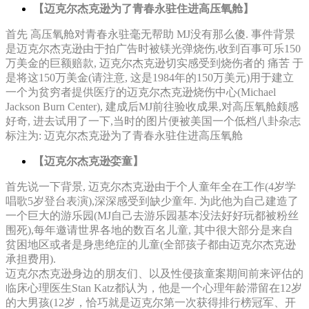
【迈克尔杰克逊为了青春永驻住进高压氧舱】
首先 高压氧舱对青春永驻毫无帮助 MJ没有那么傻. 事件背景
是迈克尔杰克逊由于拍广告时被镁光弹烧伤,收到百事可乐150
万美金的巨额赔款, 迈克尔杰克逊切实感受到烧伤者的 痛苦 于
是将这150万美金(请注意, 这是1984年的150万美元)用于建立
一个为贫穷者提供医疗的迈克尔杰克逊烧伤中心(Michael
Jackson Burn Center), 建成后MJ前往验收成果,对高压氧舱颇感
好奇, 进去试用了一下,当时的图片便被美国一个低档八卦杂志
标注为: 迈克尔杰克逊为了青春永驻住进高压氧舱
【迈克尔杰克逊娈童】
首先说一下背景, 迈克尔杰克逊由于个人童年全在工作(4岁学
唱歌5岁登台表演),深深感受到缺少童年. 为此他为自己建造了
一个巨大的游乐园(MJ自己去游乐园基本没法好好玩都被粉丝
围死),每年邀请世界各地的数百名儿童, 其中很大部分是来自
贫困地区或者是身患绝症的儿童(全部孩子都由迈克尔杰克逊
承担费用).
迈克尔杰克逊身边的朋友们、以及性侵孩童案期间前来评估的
临床心理医生Stan Katz都认为，他是一个心理年龄滞留在12岁
的大男孩(12岁，恰巧就是迈克尔第一次获得排行榜冠军、开