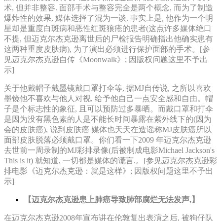
术, 但并非整容. 面部手术与整容完全是两个概念, 而为了制造
爆炸性的效果, 媒体选择了混为一谈. 事实上是, 他作为一个明
星却是重度白斑病和恶性红斑狼疮的患者(这点许多媒体绝口
不提, 但迈克尔杰克逊离世后的尸检报告明确指出他确实患有
这两种重度皮肤病), 为了演出必须进行保护面部的手术。[参
见迈克尔杰克逊自传《Moonwalk》; 因版权问题这里不予出
示]
关于他戴帽子戴墨镜戴口罩打伞等, 据MJ自传说, 之所以喜欢
墨镜他不喜欢与他人对视, 给予他自己一点安全感和自由。帽
子是个标志性的象征, 且可以预防过多暴晒。而戴口罩和打伞
是因为没有黑色素的人是不能长时间暴露在紫外线下的(因为
会的皮肤癌), 说到皮肤癌 媒体也天天在造谣称MJ皮肤癌所以
面部皮肤脱落必须戴口罩。你们看一下2009 年迈克尔杰克逊
去世前一周录制的MJ彩排录像(后被制成电影Michael Jackson's
This is it) 就知道, 一切都是媒体的谎言.。[参见迈克尔杰克逊彩
排电影《迈克尔杰克逊：就是这样》; 因版权问题这里不予出
示]
【迈克尔杰克逊患上肺癌导致肺部腐烂无法发声,】
在迈克尔杰克逊2008年宣布讲在伦敦复出表演之后, 被狗仔队