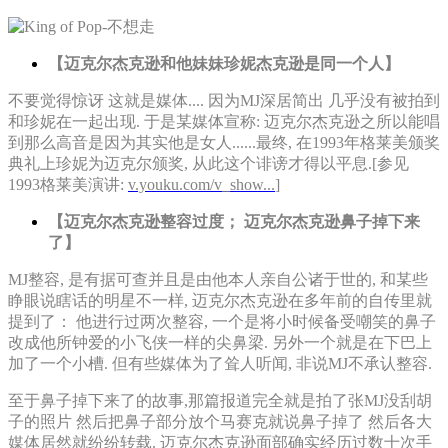
【迈克尔杰克逊和他妹妹珍妮杰克逊是同一个人】
不要觉得惊讶 这就是媒体.... 因为MJ深居简出 几乎没有被拍到
和珍妮在一起出现. 于是某媒体宣称: 迈克尔杰克逊之所以能唱
到那么高音是因为其实他是女人......最终, 在1993年格莱美颁奖
典礼上珍妮为迈克尔颁奖, 从此这个诽谤才得以平息.[参见
1993格莱美演讲:
v.youku.com/v_show...
]
【迈克尔杰克逊整容过度； 迈克尔杰克逊鼻子掉下来
了】
MJ整容, 是有据可查并且是由他本人亲自公诸于世的, 和某些
睁眼说瞎话的明星不一样, 迈克尔杰克逊在多年前的自传里就
提到了： 他进行过两次整容, 一个是将小时候备受嘲笑的鼻子
改成他所钟爱的小飞侠一样的尖鼻梁. 另外一个就是在下巴上
加了一个小槽. 但有些媒体为了耸人听闻, 非说MJ不承认整容.
至于鼻子掉下来了的故事,那篇报道完全就是拍了张MJ没刮胡
子的照片 然后把鼻子部分放个马赛克就说鼻子掉了 然后各大
媒体居然就纷纷转载. 迈克尔杰克逊面部确实经历过数十次手