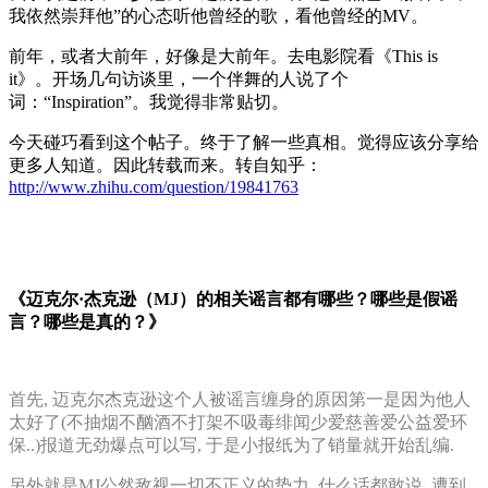
我依然崇拜他”的心态听他曾经的歌，看他曾经的MV。
前年，或者大前年，好像是大前年。去电影院看《This is
it》。开场几句访谈里，一个伴舞的人说了个
词：“Inspiration”。我觉得非常贴切。
今天碰巧看到这个帖子。终于了解一些真相。觉得应该分享给
更多人知道。因此转载而来。转自知乎：
http://www.zhihu.com/question/19841763
《迈克尔·杰克逊（MJ）的相关谣言都有哪些？哪些是假谣
言？哪些是真的？》
首先, 迈克尔杰克逊这个人被谣言缠身的原因第一是因为他人
太好了(不抽烟不酗酒不打架不吸毒绯闻少爱慈善爱公益爱环
保..)报道无劲爆点可以写, 于是小报纸为了销量就开始乱编.
另外就是MJ公然敌视一切不正义的势力, 什么话都敢说..遭到