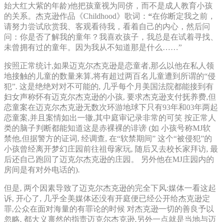
始大红大紫的年龄)他把孩童视为同侪，而不是成人教育小孩
的关系。杰克逊作品《Childhood》歌词：
“
在你断定我之前，
请努力尝试欣赏我、客观看待我，看着自己的内心，然后问
问：你是否了解我的童年？我喜欢孩子，我总是在试着寻找、
未曾拥有过的童年。因为我从不知道那是什么……”
按照正常统计,如果迈克尔杰克逊是恋童者,那么以他在私人领
地接触的儿童的数量来算,将有超过两百名儿童遭到所谓的“侵
犯”. 这是绝绝对对不可能的, 几乎每个月美国法院都能接到有
妇女声称怀有迈克尔杰克逊的小孩, 要求杰克逊支付抚养费,但
恋童案在迈克尔杰克逊无数次环游地球下只有93年和03年两起
恋童案,并且案情如出一辙,其中庭审记录非常的可笑 按正常人
类的脑子判断都能知道这是赤裸裸的诽谤 (如 小孩号称MJ软
禁他,但据警方的证词, 经调查, 在“软禁期间” 这个“被侵犯”的
小孩曾经离开梦幻庄园前往祖母家玩, 随后又去校长家拜访, 最
后还自己跑回了迈克尔杰克逊的庄园。 另外他在MJ庄园内的
房间是有对外电话的).
但是, 两个因素导致了迈克尔杰克逊的完全下风:媒体一看这起
诉, 开心了, 几乎全美媒体还没有开庭便已经公开给杰克逊定
罪,公众在面对海量的有罪论的时候 对杰克逊一切的善良予以
忽略, 都大义禀然的指责迈克尔杰克逊.另外一点就是当地与迈