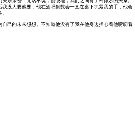
们关系亲密，无话不说，慢慢地，我们之间有了种微妙的关系。
后我没人要他要，他在酒吧倒数会一直在桌下抓紧我的手，他会
往。
为自己的未来想想。不知道他没有了我在他身边担心着他唠叨着