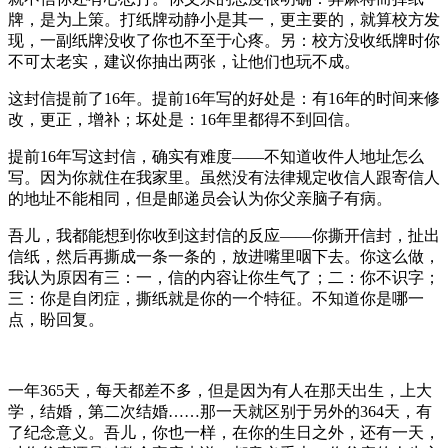
牌，是为上策。打纸牌动静小是其一，更主要的，就算校方发
现，一副纸牌没收了你也不至于心疼。另：校方没收纸牌时你
不可太老实，建议你抽出两张，让他们也玩不成。
这封信提前了16年。提前16年写的好处是：有16年的时间来修
改，更正，增补；坏处是：16年里都得不到回信。
提前16年写这封信，确实有难度——不知道收件人地址怎么
写。因为你就住在我家里。虽然没有法律规定收信人跟寄信人
的地址不能相同，但是邮递员会认为你父亲脑子有病。
吾儿，我都能想到你收到这封信的反应——你撕开信封，扯出
信纸，然后再撕成一条一条的，放进嘴里咽下去。你这么做，
我认为原因有三：一，信的内容让你生气了；二：你不识字；
三：你是自闭症，撕纸就是你的一个特征。不知道你是哪一
点，盼回复。
一年365天，每天都差不多，但是因为有人在那天出生，上大
学，结婚，第二次结婚……那一天就区别于另外的364天，有
了纪念意义。吾儿，你也一样，在你的生日之外，还有一天，