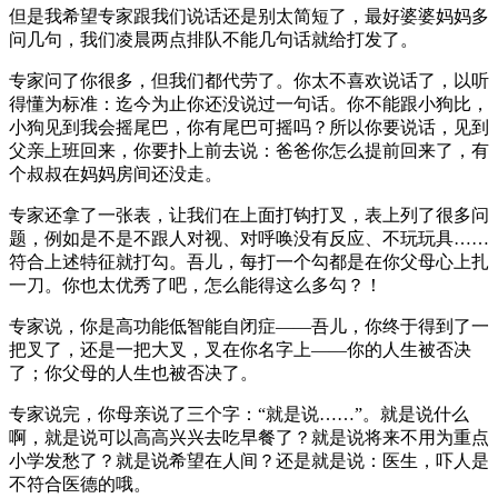
但是我希望专家跟我们说话还是别太简短了，最好婆婆妈妈多
问几句，我们凌晨两点排队不能几句话就给打发了。
专家问了你很多，但我们都代劳了。你太不喜欢说话了，以听
得懂为标准：迄今为止你还没说过一句话。你不能跟小狗比，
小狗见到我会摇尾巴，你有尾巴可摇吗？所以你要说话，见到
父亲上班回来，你要扑上前去说：爸爸你怎么提前回来了，有
个叔叔在妈妈房间还没走。
专家还拿了一张表，让我们在上面打钩打叉，表上列了很多问
题，例如是不是不跟人对视、对呼唤没有反应、不玩玩具……
符合上述特征就打勾。吾儿，每打一个勾都是在你父母心上扎
一刀。你也太优秀了吧，怎么能得这么多勾？！
专家说，你是高功能低智能自闭症——吾儿，你终于得到了一
把叉了，还是一把大叉，叉在你名字上——你的人生被否决
了；你父母的人生也被否决了。
专家说完，你母亲说了三个字：“就是说……”。就是说什么
啊，就是说可以高高兴兴去吃早餐了？就是说将来不用为重点
小学发愁了？就是说希望在人间？还是就是说：医生，吓人是
不符合医德的哦。