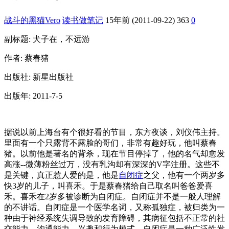
战斗的黑猫Vero
读书做笔记
15年前 (2011-09-22)
363
0
副标题: 犬子在，不远游
作者: 蔡春猪
出版社: 新星出版社
出版年: 2011-7-5
据说以前上海台有个很好看的节目，东方夜谈，刘仪伟主持。
里面有一个只露背不露脸的哥们，非常有趣好玩，他叫蔡春
猪。以前他是著名的背杀，现在节目停掉了，他的名气却愈发
高涨--微薄粉丝过万，没有乳沟却有深深的V字注册。这些不
是关键，真正惹人爱的是，他是
自闭症
之父，他有一个两岁多
快3岁的儿子，叫喜禾。于是蔡春猪给自己取名叫爸爸爱喜
禾。喜禾在2岁多被诊断为自闭症。自闭症并不是一般人理解
的不讲话。自闭症是一个医学名词，又称孤独症，被归类为一
种由于神经系统失调导致的发育障碍，其病征包括不正常的社
交能力、沟通能力、兴趣和行为模式。自闭症是一种广泛性发