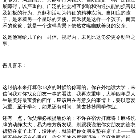
展障碍，以严重的、广泛的社会相互影响和沟通技能的损害以
及刻板的行为、兴趣和活动为特征的精神疾病。自闭症的孩
子，是来着另一个星球的天使。喜禾就是这样一个孩子。而喜
禾的爸爸，就是一个这样背景下依然贫嘴幽默善良的父亲。
这是他写给儿子的一封信。视野内，未见比这份爱更令动容之
事。
吾儿喜禾：
这封信本来打算你18岁的时候给你写的。你在外地读大学，来
信问我对你找女朋友一事的看法。我再次重申，大学四年是人
生最美好最宝贵的四年，应该用在有意义的事情上，要以恋爱
为重。至于学习，如果还有时间，就去抄抄同学作业。
还有一点，你父亲必须提醒你的：不许在宿舍打麻将！麻将洗
牌的动静太大，易为校方所发现。别跟我说把你女朋友的连衣
裙垫在桌子上了，没用的，就算把你女朋友垫在桌子上——我
就不信你还有心思打。你父亲的态度很明确：弃麻将而择纸