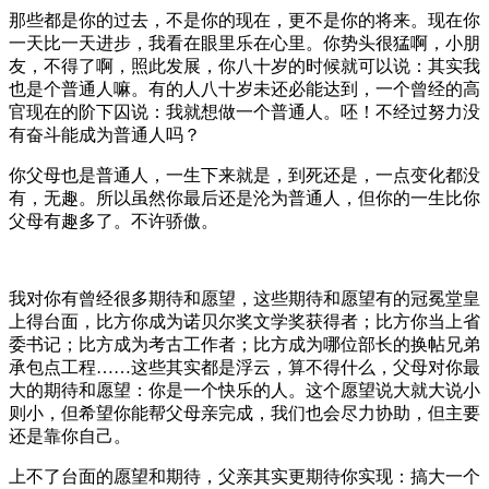
那些都是你的过去，不是你的现在，更不是你的将来。现在你
一天比一天进步，我看在眼里乐在心里。你势头很猛啊，小朋
友，不得了啊，照此发展，你八十岁的时候就可以说：其实我
也是个普通人嘛。有的人八十岁未还必能达到，一个曾经的高
官现在的阶下囚说：我就想做一个普通人。呸！不经过努力没
有奋斗能成为普通人吗？
你父母也是普通人，一生下来就是，到死还是，一点变化都没
有，无趣。所以虽然你最后还是沦为普通人，但你的一生比你
父母有趣多了。不许骄傲。
我对你有曾经很多期待和愿望，这些期待和愿望有的冠冕堂皇
上得台面，比方你成为诺贝尔奖文学奖获得者；比方你当上省
委书记；比方成为考古工作者；比方成为哪位部长的换帖兄弟
承包点工程……这些其实都是浮云，算不得什么，父母对你最
大的期待和愿望：你是一个快乐的人。这个愿望说大就大说小
则小，但希望你能帮父母亲完成，我们也会尽力协助，但主要
还是靠你自己。
上不了台面的愿望和期待，父亲其实更期待你实现：搞大一个