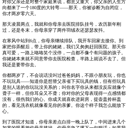
对你父亲还是对整个家庭来说，都意义重大，你父亲的人生方
向都来了一个180度的大转弯——那天，你被诊断为自闭症，
你才两岁零六天。
那天凌晨两点，我就和你母亲去医院排队挂号，农历新年刚
过，还是冬末，你母亲穿了两件羽绒衣还瑟瑟发抖。
在寒风中站到6点，你母亲继续排队，我开车回家去接你。到
家把你弄醒后，带上你的姥姥，我们又匆匆赶回医院。那天你
真可爱，一路上咯咯笑个没停，一点都不像个有问题的孩子。
你姥姥本来就不同意带你去医院检查，半路上就说不去了。但
我还是要带你去。
你都两岁了，不会说话没叫过爸爸妈妈，不跟小朋友玩，你也
不玩玩具——知道你是想替父亲省下买玩具的钱，但有些玩具
是别人送的你玩玩没关系的；叫你名字你从来都没反应就像个
聋子一样，但你耳朵又不聋；你对你的父母表现得一点感情都
没有，很伤我们的心。你成天就喜欢进厨房，提壶盖拎杯盖
的，看见洗衣机就像看见你的亲爹。你这个样子我怎么能放下
心。
到了医院才知道，你母亲差点白排一晚上队了，中间进来几个
加塞的眼看把你母亲挤掉。你母亲急了撂下一句狠话：如果我