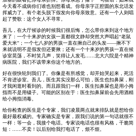
今天看不成病你们谁也别想看成。你母亲字正腔圆的东北话发
挥威力了。有个老头脱下假发向你母亲致意。还有一个人则唱
起了赞歌：这个女人不寻常。
吾儿，在大厅候诊的时候我们很后悔，怎么带你来到这个地方
来了：一个十来岁的女孩一直都很文静却突然大声唱起“老鼠
爱大米”；一个七八岁的男孩一直在揪自己的头发——揪不下
来就说明不是假发但还要揪；还有一个十来岁的男孩一直在候
诊室晃荡，不时笑几声，笑得让人发毛……北大六院是个精神
病医院，我们不该带来你这个地方的。
好在很快轮到我们了。你像是有所感觉，却开始哭起来，死活
不肯进诊室。吾儿，医生其实没那么可怕，医生也扣鼻屎，刚
才我闲逛时看到的。而且跟我们一样，医生扣鼻屎也是用小拇
指而不是用镊子。可能的区别在于：医生扣鼻屎前会先用酒精
给小拇指消毒。
给你检查的医生是个专家，我们凌晨两点就来排队就是想给你
最好最权威的。专家确实是专家，跟我们说的第一句话就很不
一样：等一会，我接个电话。专家说电话也很有风格，干脆简
短：……不卖！以后别给我打电话了，烦不烦。