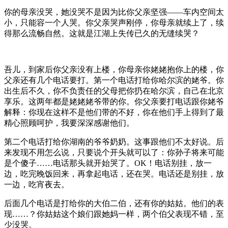
你的母亲没哭，她没哭不是因为比你父亲坚强——车内空间太
小，只能容一个人哭。你父亲哭声刚停，你母亲就续上了，续
得那么流畅自然。这就是江湖上失传已久的无缝续哭？
吾儿，到家后你父亲没有上楼，你母亲你姥姥抱你上的楼，你
父亲还有几个电话要打。第一个电话打给你哈尔滨的姥爷。你
出生后不久，你不负责任的父母把你扔在哈尔滨，自己在北京
享乐。这两年都是姥姥姥爷带的你。你父亲要打电话跟你姥爷
解释：你现在这样不是他们带的不好，你在他们手上得到了最
精心照顾呵护，我要深深感谢他们。
第二个电话打给你湖南的爷爷奶奶。这事跟他们不太好说。后
来发现不用怎么说，只要说个开头就可以了：你孙子将来可能
是个傻子……电话那头就开始哭了。OK！电话别挂，放一
边，吃完晚饭回来，再拿起电话，还在哭。电话还是别挂，放
一边，吃宵夜去。
后面几个电话是打给你的大伯二伯，还有你的姑姑。他们的表
现……？你姑姑这个娘们跟她妈一样，两个伯父表现不错，至
少没哭。