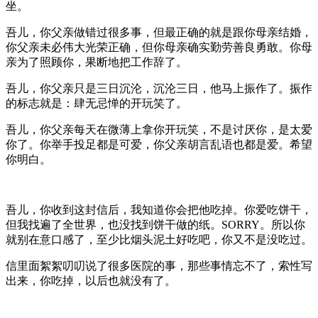
坐。
吾儿，你父亲做错过很多事，但最正确的就是跟你母亲结婚，
你父亲未必伟大光荣正确，但你母亲确实勤劳善良勇敢。你母
亲为了照顾你，果断地把工作辞了。
吾儿，你父亲只是三日沉沦，沉沦三日，他马上振作了。振作
的标志就是：肆无忌惮的开玩笑了。
吾儿，你父亲每天在微薄上拿你开玩笑，不是讨厌你，是太爱
你了。你举手投足都是可爱，你父亲胡言乱语也都是爱。希望
你明白。
吾儿，你收到这封信后，我知道你会把他吃掉。你爱吃饼干，
但我找遍了全世界，也没找到饼干做的纸。SORRY。所以你
就别在意口感了，至少比烟头泥土好吃吧，你又不是没吃过。
信里面絮絮叨叨说了很多医院的事，那些事情忘不了，索性写
出来，你吃掉，以后也就没有了。