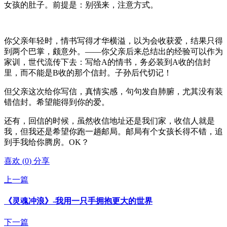
女孩的肚子。前提是：别强来，注意方式。
你父亲年轻时，情书写得才华横溢，以为会收获爱，结果只得
到两个巴掌，颇意外。——你父亲后来总结出的经验可以作为
家训，世代流传下去：写给A的情书，务必装到A收的信封
里，而不能是B收的那个信封。子孙后代切记！
但父亲这次给你写信，真情实感，句句发自肺腑，尤其没有装
错信封。希望能得到你的爱。
还有，回信的时候，虽然收信地址还是我们家，收信人就是
我，但我还是希望你跑一趟邮局。邮局有个女孩长得不错，追
到手我给你腾房。OK？
喜欢
(
0
)
分享
上一篇
《灵魂冲浪》-我用一只手拥抱更大的世界
下一篇