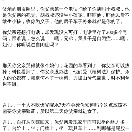
父亲的朋友圈里，你父亲第一个电话打给了你胡吗个叔叔，他
是你父亲的死党。胡叔叔还没生小孩呢，吓吓他，吓他以后不
敢生小孩，收你为义子，他的房子车子将来就都是你的了。
你父亲还想打电话，却发现没人可打，电话里存了200多个号
码，跟谁说，怎么说——嘿，兄弟，我儿子是自闭症……嘿，
姐们，你听说过自闭症吗？
那天你父亲哭得就像个娘们，花园的草看到了，你父亲可以拔
掉；树也看到了，你父亲没办法，他们受《植树法》保护。杀
人的心都有，却奈何不了一棵树。力拔山兮气盖世，时不利兮
树不逝。
吾儿，一个人不吃饭光喝水7天不会死你知道吗？这点应该不
需要你父亲验证，所以第二天你父亲就进食了。
吾儿，自打从医院回来，你父亲发现家里面可以坐的地方多
了。台阶上，坐；门槛上，坐；玩具车上……到哪都是屁股一