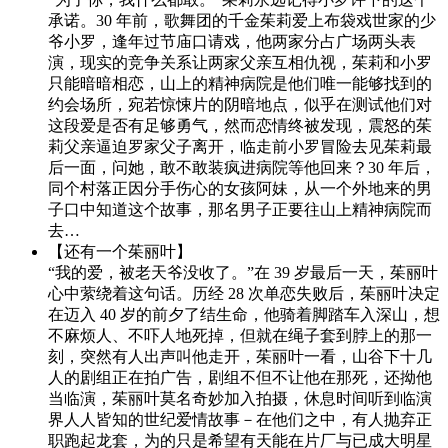
承诺。30 年前，歌舞团的千金茱莉爱上布袋戏世家的少
爷小罗，逢年过节庙口请戏，他两家分占广场两头表
演，现实的竞争关系让两家父亲互相仇视，茱莉和小罗
只能暗暗相恋，山上的精神病院是他们唯一能够找到的
约会场所，宛若惊悚片的阴暗地点，似乎在测试他们对
这段爱是否有足够勇气，然而恋情终被发现，震怒的茱
莉父亲逼迫罗家父子离开，临走前小罗冒险去见茱莉最
后一面，问她，敢不敢装疯进病院等他回来？30 年后，
同个村落正因分手伤心的女孩阿妹，从一个外地来的男
子口中知道这个故事，那名男子正要往山上精神病院而
去…
【还有一个茱丽叶】
“我的爱，被老天爷没收了。”在 39 岁最后一天，茱丽叶
心中萦绕着这句话。历经 28 次单恋失败后，茱丽叶决定
在迈入 40 岁的前夕了结生命，他骑着脚踏车入深山，想
不麻烦人、不吓人地死掉，但就在绳子套到脖上的那一
刻，突然有人出声叫他走开，茱丽叶一看，山谷下十几
人的剧组正在拍广告，剧组不但不让他在那死，还拗他
当临演，茱丽叶莫名奇妙加入拍摄，休息时间听到临演
界人人皆知的世纪爱情故事－在他们之中，有人抛弃正
职跑起龙套，为的只是希望有天能在片厂与已成大明星