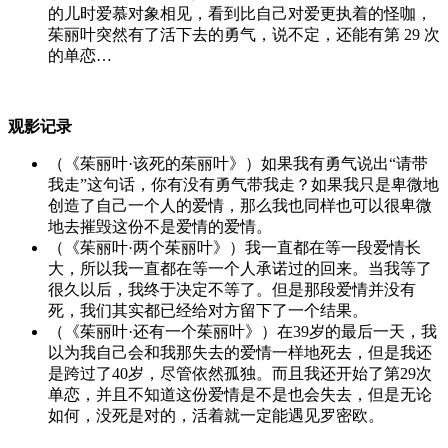
的儿时爱慕对象相见，看到比自己对爱更执着的怪咖，
茱丽叶突然有了活下去的勇气，说不定，还能有第 29 次
的单恋…
观影记录
（《茱丽叶·该死的茱丽叶》）如果我有勇气说出“请带
我走”这句话，你有没有勇气带我走？如果我只是卑微地
创造了自己一个人的爱情，那么我也同样也可以很卑微
地去摧毁这份不是爱情的爱情。
（《茱丽叶·两个茱丽叶》）我一直都在等一段爱情长
大，所以我一直都在等一个人承诺过的回来。当我等了
很久以后，我终于决定不等了。但是那段爱情并没有
死，我们其实都已经给对方留下了一个结果。
（《茱丽叶·还有一个茱丽叶》）在39岁的最后一天，我
以为我自己会和我那失去的爱情一样地死去，但是我还
是跨过了40岁，尽管依然孤独。而且我还开始了第29次
单恋，并且不知道这份爱情是不是也会失去，但是无论
如何，没死是对的，活着就一定能遇见罗密欧。