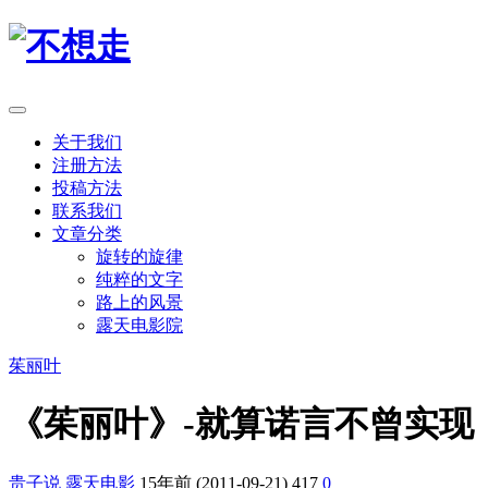
关于我们
注册方法
投稿方法
联系我们
文章分类
旋转的旋律
纯粹的文字
路上的风景
露天电影院
茱丽叶
《茱丽叶》-就算诺言不曾实现
贵子说
露天电影
15年前 (2011-09-21)
417
0