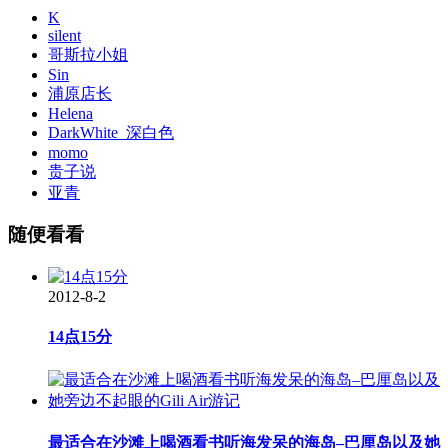
K
silent
哥斯拉小姐
Sin
浦原店长
Helena
DarkWhite_深白色
momo
贵子说
亚青
随便看看
2012-8-2
14点15分
最适合在沙滩上喝酒看书听海发呆的海岛–巴厘岛以及她