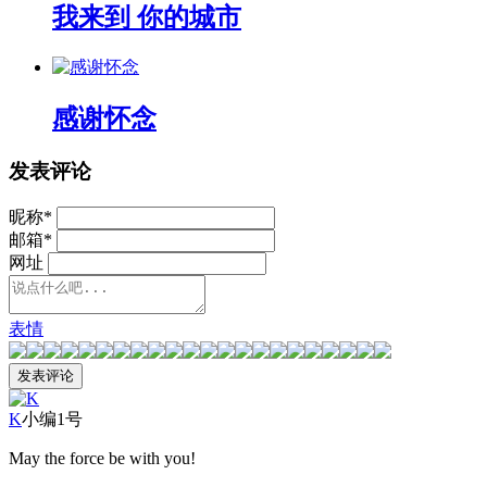
我来到 你的城市
感谢怀念
发表评论
昵称
*
邮箱
*
网址
表情
K
小编1号
May the force be with you!