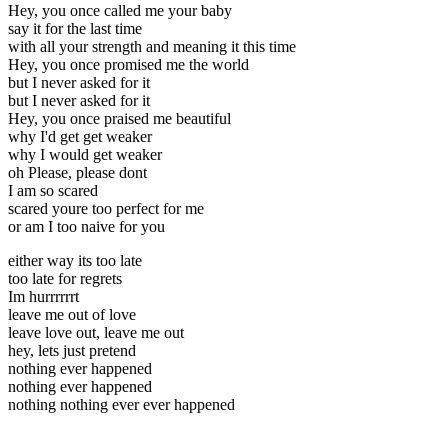
Hey, you once called me your baby
say it for the last time
with all your strength and meaning it this time
Hey, you once promised me the world
but I never asked for it
but I never asked for it
Hey, you once praised me beautiful
why I'd get get weaker
why I would get weaker
oh Please, please dont
I am so scared
scared youre too perfect for me
or am I too naive for you
either way its too late
too late for regrets
Im hurrrrrrt
leave me out of love
leave love out, leave me out
hey, lets just pretend
nothing ever happened
nothing ever happened
nothing nothing ever ever happened