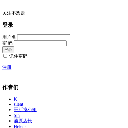
关注不想走
登录
用户名
密 码
记住密码
注册
作者们
K
silent
哥斯拉小姐
Sin
浦原店长
Helena