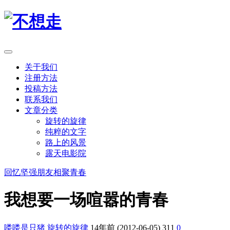
关于我们
注册方法
投稿方法
联系我们
文章分类
旋转的旋律
纯粹的文字
路上的风景
露天电影院
回忆
坚强
朋友相聚
青春
我想要一场喧嚣的青春
喽喽是只猪
旋转的旋律
14年前 (2012-06-05)
311
0