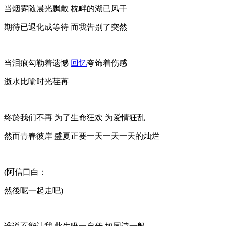
当烟雾随晨光飘散 枕畔的湖已风干
期待已退化成等待 而我告别了突然
当泪痕勾勒着遗憾
回忆
夸饰着伤感
逝水比喻时光荏苒
终於我们不再 为了生命狂欢 为爱情狂乱
然而青春彼岸 盛夏正要一天一天一天的灿烂
(阿信口白：
然後呢一起走吧)