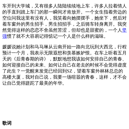
车开到大学城，又有很多人陆陆续续地上车，许多人拉着情人
的手直到踏上车门的那一瞬间才肯放开。一个女生指着旁边的
空位问我这里有没有人，我笑着向她摆摆手，她坐下，然后对
着车窗外的男生招手，男生招招手，之后骑车转身离开。我突
然觉得这样的恋恋不舍虽然苦涩，但却也是甜蜜的，一个人
坚
强
惯了就不大容易记得惦记一个人是什么样的滋味。
媛媛说她计划和马马琳从云南开始一路向北玩到大西北，行程
预计一个月，我表示无限遐想和羡慕嫉妒恨。在车上听着五月
天的《后青春期的诗》，默默地想我该如何安排自己的青春、
如何迎接自己的未来、如何让自己在老去的时候不会觉得虚度
了此生？一觉醒来发觉已经回到SZ，望着车窗外林林总总的
高楼大厦，我对自己说，我要一场喧嚣的青春，这样，才不会
让自己觉得蹉跎了最美的年华。
歌词