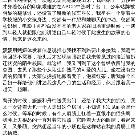
二百五的症状再一次毫无疑问地显现出来，我纠结了一分多钟
才凭着仅存的印象艰难的在ABCD中选对了出口。公车站牌被
明显的翻修过，还设置了崭新的候车座位。我坐在一个穿着中
学校服的小女孩身边，突然有一种想和她聊天的冲动。忽然间
意识到，电影里那些白发苍苍的老人家在旧地重游时候，一遇
到年轻人就想跟他们讲述自己年轻时候于此发生的故事的心
情，原来是这么来的。
媛媛用甄嬛体发着信息说担心我找不到路要出来接我，我霸气
滴回答不需要，抬头后才发现满眼都是我未曾见过的接近被拆
迁状况的陌生校园。就这样，我又回到了这个曾经收留过我的
杏园，去见了那些个从陌生到熟悉的可爱的人儿。坐在没有空
调的房间里，大家伙拥挤地搬着凳子，泡着红茶，听我像个长
舌妇一样给他们讲述我这几个月的生活和经历，然后跟着我一
起笑一起闹。
离开的时候，媛媛和丹纯送我出门，还给了我大大的拥抱，我
又一次背着大包一个人走出这个房间，不知道下次见面会是什
么时候。等车的时候，有个人肩膀上扛着一直很小的猫头鹰，
我冲上去很怂的一直对着它拍照，它睁着大大的眼睛，看起来
又二又呆萌。突然想起当年的小贱也是这样站在我的肩膀上耀
武扬威。