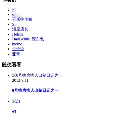
K
silent
哥斯拉小姐
Sin
浦原店长
Helena
DarkWhite_深白色
momo
贵子说
亚青
随便看看
2012-9-11
0号病房病人出院日记之一
幻