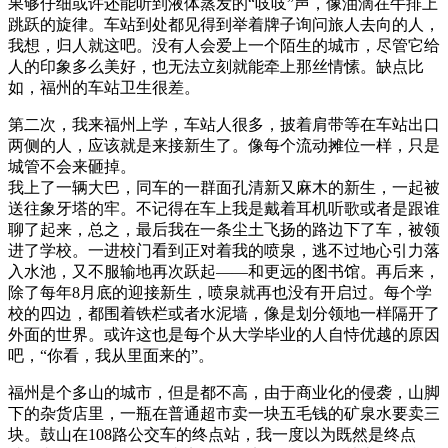
果够仔细或许还能听到液体蒸发的“吱吱”声，像油滴在牛排上
跳跃的旋律。车站到处都见得到举着牌子询问旅人去向的人，
我想，归人就这吧。没有人会爱上一个陌生的城市，尽管它给
人的印象多么美好，也无法立刻就能牵上那丝情愫。缺点比
如，福州的车站卫生很差。
第二次，我来福州上学，车站人很多，披着肩带等在车站出口
两侧的人，应该就是来接新生了。像每个流动摊位一样，只是
城管不会来砸掉。
我上了一辆大巴，同车的一群面孔清新又麻木的新生，一起被
送往象牙塔的牢。不记得在车上我是戴着耳机听歌或者是跟谁
聊了起来，总之，最后我在一条尘土飞扬的路边下了车，被领
进了学校。一进校门看到正对着我的喷泉，逃不过地心引力落
入水池，又不服输地再次跃起——和更远的图书馆。再后来，
除了每年8月底的迎接新生，喷泉就再也没有开启过。每个学
校的四边，都围着铁栏或者水泥墙，像是划分领地一样隔开了
外面的世界。或许这也是每个从大学毕业的人自恃优越的原因
吧，“你看，我从里面来的”。
福州是个多山的城市，但是都不高，由于商业化的侵袭，山脚
下的杂货店里，一瓶在普通超市卖一块五毛钱的矿泉水要卖三
块。鼓山在108路公交车的终点站，我一度以为既然是终点