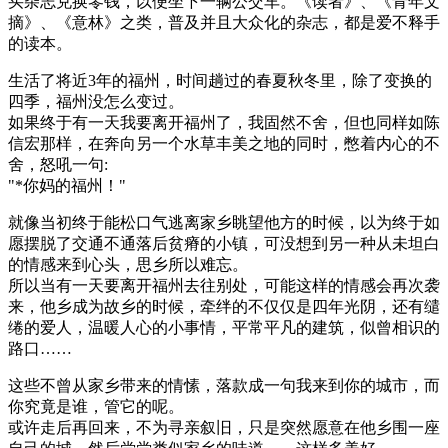
买杂志兑换零钱，以便坐下一辆公交车。《读者》、《青年文
摘》、《意林》之类，普及并且大众化的杂志，都是爱不释手
的读本。
生活了将近3年的福州，时间趟过的春夏秋冬里，除了变换的
四季，福州没怎么变过。
如果终于有一天我要离开福州了，我固然不舍，但也同样如陈
信宏那样，在奔向另一个水草丰美之地的同时，憋着内心的不
舍，怒吼一句:
"*你妈的福州！"
就像当初终于能松口气逃离家乡眺望他方的时候，以为终于如
愿摆脱了交通不通落后贫瘠的小镇，可没想到另一种从未坦白
的情感来到心头，思乡所以难忘。
所以当有一天要离开福州去往别处，可能这样的情感会再次袭
来，他乡成为故乡的时候，牵绊的不仅仅是四年光阴，还有缱
绻的爱人，温暖人心的小事情，平常平凡的建筑，似曾相识的
路口……
这些不曾从家乡带来的情愫，落款成一句我来到你的城市，而
你究竟是谁，管它的呢。
或许走后再回来，不为寻亲叙旧，只是突然愿意在他乡围一座