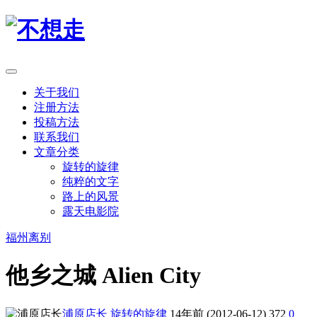
关于我们
注册方法
投稿方法
联系我们
文章分类
旋转的旋律
纯粹的文字
路上的风景
露天电影院
福州
离别
他乡之城 Alien City
浦原店长
旋转的旋律
14年前 (2012-06-12)
372
0