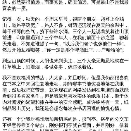
站，必然要很偏远，而事实是，确实偏远。可是鼓山不是我最
喜欢的一座。
记得一次，秋天的一个周末早晨，很两个朋友一起登上金鸡
山，道路平缓宽广，路人不多，树荫还沉浸在夏天的余温中，
晾干稀薄的空气，挤下些许水滴。三个人一起说着笑着往山顶
前进，印象里遇到了三个中年人，在我们前面十步之遥，聊着
天走着。不知道谁提了一句，“以后我们老了也像他们一样”。
然后开始互相嘲笑，“你一定是那个啤酒肚”“……”“哈哈哈”。
到达山顶的时候，太阳也来到头顶，三个人毫无顾忌地躺在一
片草地上，抽着烟，各做各事，偶尔谈着话。
我不喜欢福州的书店，人太多，并且吵闹。但是我仍然很喜欢
在书本之中来回往复地走动，期待哪本书能惊喜地落在我眼
前，然后我把它带走。就算现在的网络发达到在电脑前面就能
看到很多名家名作，但是我依然喜欢实体的纸质书本，源于体
内对阅读的渴望和捧在手中的安全感吧。或许终将有一天，纸
制品退出历史，我还是会想念每次在书店闲逛的愉悦心情。
还有一个让我对福州增加亲切感的是，报刊亭。搭坐的公交车
不经意停靠某个站点，刚好报刊亭就在背面，并且刚好，借着