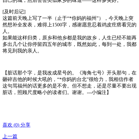
自己的城，然后尝尝类似家乡的味道——这样多美好。
[及时后记]
这篇前天晚上写了一半（止于“*你妈的福州”），今天晚上突
然想补全发表，难得上1500字，感谢愿意忍着鸡皮疙瘩看完的
人。
如果能这样归类，原乡和他乡都是我的故乡，人生已经不能再
多出几个让你停留四五年的城市，既然如此，每到一处，我都
将见到我的亲人。
【脏话那个字，是我改成星号的。《海角七号》开头那句，在
砸碎吉他的时候大吼的，“*你妈的台北”很给力，我相信作者
这句骂福州的话更多的是不舍。但不想走，还是尽量不要出现
脏话，照顾尺度略小的读者们。谢谢。---小编注】
喜欢
(
0
)
分享
上一篇