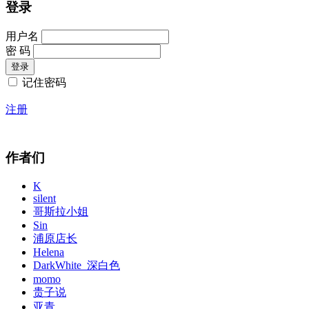
登录
用户名
密 码
记住密码
注册
作者们
K
silent
哥斯拉小姐
Sin
浦原店长
Helena
DarkWhite_深白色
momo
贵子说
亚青