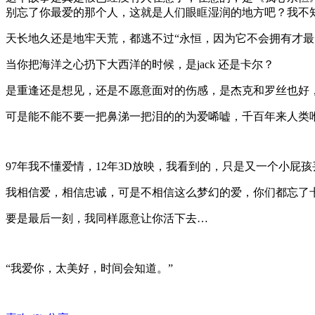
别忘了你最爱的那个人，这就是人们眼眶湿润的地方吧？我不
天长地久还是地牢天荒，都逃不过“永恒，因为它不会拥有才
当你把海洋之心扔下大西洋的时候，是
jack
还是卡尔？
是重逢还是想见，还是不愿意面对的伤感，是杰克和罗丝也好
可是能不能不要一把鼻涕一把泪的的为爱唏嘘，千百年来人类
97
年
我不懂爱情，
12
年
3D
放映，
我看到的，只是又一个小屁孩
我相信爱，相信忠诚，可是不相信这么梦幻的爱，你们都忘了
要是最后一刻，我同样愿意让你活下去…
“
我爱你，太美好，时间会知道。
”