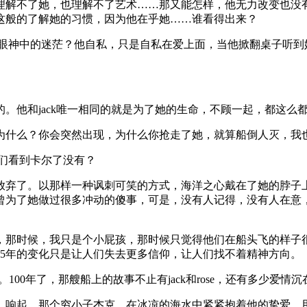
理解不了她，也理解不了艺术……那又能怎样，他无力改变也没
这般的了解她的习惯，因为他在乎她……谁看得出来？
眼神中的迷茫？他自私，只是自私在爱上面，当他掀翻桌子听到
的。他和
jack
唯一相同的就是为了她的生命，不顾一起，都这么
为什么？你会突然出现，为什么你抢走了她，就算船倒人灭，我
们看到卡尔了没有？
放弃了。以那样一种讽刺可笑的方式，海洋之心戴在了她的脖子
曾为了她做过很多冲动的傻事，可是，没有人记得，没有人在意
，那时候，我只是个小屁孩，那时候只觉得他们在船头飞的样子
5
年的变化只是让人们失去更多信仰，让人们找不着精神方向。
。
100
年了，那艘船上的故事不止有
jack
和
rose
，还有多少爱情沉
》响起，那个穷小子杰克，在冰凉的海水中紧紧抱着他的挚爱，