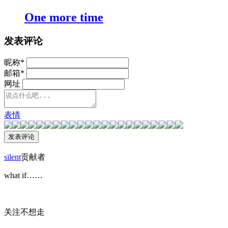
One more time
发表评论
昵称
*
邮箱
*
网址
表情
silent
贡献者
what if……
关注不想走