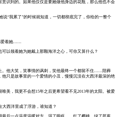
有意识到的。如果他仅仅是要她做他身边的花瓶，那么他也不会
她说“我累了”的时候就知道，一切都彻底完了，你给的一整个
都爱着她……
也可以领着她为她戴上那颗海洋之心，可你又算什么？
上。他大笑，笑事情的讽刺，笑他最终一个都留不住……陪葬
，他只是故事里的一个爱情的小丑，慢慢沉没在大西洋最深的绝
很唯美，我更不会想
15
年之后更希望看不见
2013
年的太阳。
被爱
在大西洋里成了浮游，谁知道？
用最后一点温度温暖对方，湿了眼眶……红了樱桃，绿了芭蕉，