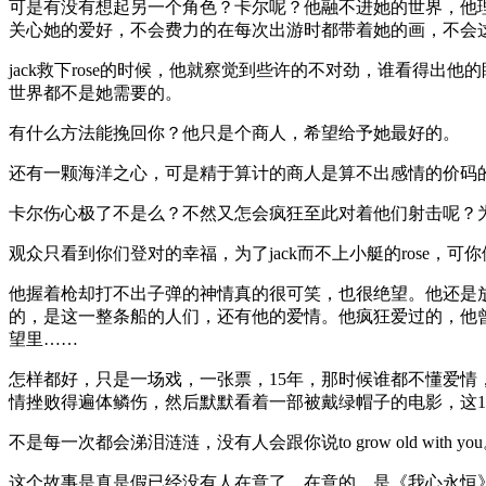
可是有没有想起另一个角色？卡尔呢？他融不进她的世界，他
关心她的爱好，不会费力的在每次出游时都带着她的画，不会
jack
救下
rose
的时候，他就察觉到些许的不对劲，谁看得出他的
世界都不是她需要的。
有什么方法能挽回你？他只是个商人，希望给予她最好的。
还有一颗海洋之心，可是精于算计的商人是算不出感情的价码
卡尔伤心极了不是么？不然又怎会疯狂至此对着他们射击呢？
观众只看到你们登对的幸福，为了
jack
而不上小艇的
rose
，可你
他握着枪却打不出子弹的神情真的很可笑，也很绝望。他还是
的，是这一整条船的人们，还有他的爱情。他疯狂爱过的，他
望里……
怎样都好，只是一场戏，一张票，15
年，那时候谁都不懂爱情
情挫败得遍体鳞伤，然后默默看着一部被戴绿帽子的电影，这1
不是每一次都会涕泪涟涟，没有人会跟你说
to grow old with you
这个故事是真是假已经没有人在意了，在意的，是《我心永恒