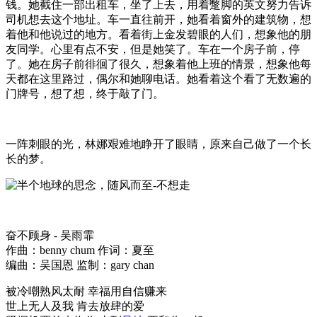
钱。她截住一部出租车，坐了上去，用着蹩脚的英文努力告诉
司机想去这个地址。车一直往前开，她看着窗外的建筑物，想
着他和他说过的地方。看着街上金发碧眼的人们，想象他的朋
友同学。心里有点不安，但是她笑了。车在一个房子前，停
了。她在房子前徘徊了很久，想象着他上班的情景，想象他每
天都在这里路过，偶尔和她聊电话。她看着这个看了无数遍的
门牌号，想了想，终于敲了门。
一阵刺眼的光，林娜艰难地睁开了眼睛，原来自己做了一个长
长的梦。
奋不顾身 - 吴雨霏
作曲：benny chum 作词：夏至
编曲：吴国恩 监制：gary chan
被冷嘲熟风太耐 幸福用自信赚来
世上无人及我 肯去放肆的爱