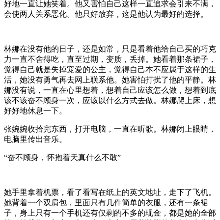
好地一直让她笑着。他又害怕自己这样一直追求会引来不满，
会使两人关系恶化。他只好放弃，这是他认为最好的选择。
林娜在没有他的日子，还是如常，只是看着他给自己买的巧克
力一直不舍得吃，直至过期，变质，丢掉。她看着那条裙子，
觉得自己就是失掉宠爱的公主，觉得自己本不应属于这样的生
活，她没有勇气再去网上联系他。她害怕打扰了他的平静。林
娜没有说，一直在心里想着，想着自己应该怎么做，想着到底
该不该奋不顾身一次，应该以什么方式去做。林娜爬上床，想
好好地休息一下。
张婉婉收拾完东西，打开电脑，一直在听歌。林娜闭上眼睛，
电脑里传出音乐。
“奋不顾身，怀抱着天真什么不敢”
她手里拿着机票，看了看写在纸上的英文地址，走下了飞机。
她背着一个双肩包，里面只有几件简单的衣服，还有一条裙
子，身上只有一个手机还有仅剩的不多的现金，都是她的全部