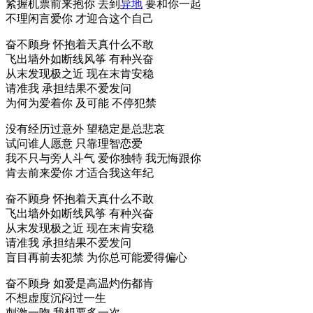
紧握机票前来抱你 去到
异地
要和你一起
不理闲言爱你 才迎合这个自己
奋不顾身 怀抱着天真什么不敢
飞出墙外如断线风筝 有种兴奋
从末发现极之近 现在末肯安稳
请准我 承担结果不爱发问
为何为爱着你 及可能 不停犯禁
没有经历过意外 望稳定是总悲哀
试问谁人愿意 只靠理智恋爱
我不只与旁人斗气 爱你独特 我无悔跟你
肯去前来爱你 才适合我这年纪
奋不顾身 怀抱着天真什么不敢
飞出墙外如断线风筝 有种兴奋
从末发现极之近 现在末肯安稳
请准我 承担结果不爱发问
盲目再前去犯禁 为你总可能爱得偏心
奋不顾身 如爱是高温灼伤都肯
不想虚度沉闷过一生
刺激一吻 我想要多一次