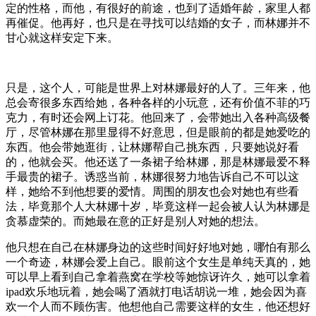
定的性格，而他，有很好的前途，也到了适婚年龄，家里人都
再催促。他再好，也只是在寻找可以结婚的女子，而林娜并不
甘心就这样安定下来。
只是，这个人，可能是世界上对林娜最好的人了。三年来，他
总会寄很多东西给她，各种各样的小玩意，还有价值不菲的巧
克力，有时还会网上订花。他回来了，会带她出入各种高级餐
厅，尽管林娜在那里显得不好意思，但是眼前的都是她爱吃的
东西。他会带她逛街，让林娜帮自己挑东西，只要她说好看
的，他就会买。他还送了一条裙子给林娜，那是林娜最爱不释
手最贵的裙子。诱惑当前，林娜很努力地告诉自己不可以这
样，她给不到他想要的爱情。周围的朋友也会对她也有些看
法，毕竟那个人大林娜十岁，毕竟这样一起会被人认为林娜是
贪慕虚荣的。而她最在意的正好是别人对她的想法。
他只想在自己在林娜身边的这些时间好好地对她，哪怕有那么
一个奇迹，林娜会爱上自己。眼前这个女生是单纯天真的，她
可以早上看到自己拿着燕窝在学校等她惊讶许久，她可以拿着
ipad欢乐地玩着，她会喝了酒就打电话胡说一堆，她会因为喜
欢一个人而不顾伤害。他想他自己需要这样的女生，他还想好