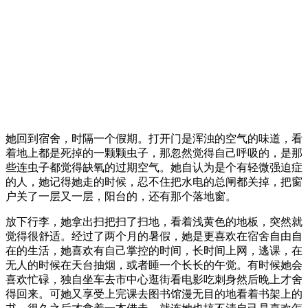
她回到宿舍，时隔一个假期。打开门是浑浊的空气的味道，看
着地上都是死掉的一颗颗虫子，那忽然觉得自己呼吸的，是那
些连虫子都觉得缺氧的过期空气。她自认为是个有轻微强迫症
的人，她记得她走的时候，忍不住把水电的总闸都关掉，把窗
户关了一层又一层，阳台的，还有那个落地窗。
放下行李，她拿出扫把扫了扫地，看着浅黄色的地板，突然就
觉得很舒适。经过了两个月的暑假，她是更喜欢在宿舍自由自
在的生活，她喜欢有自己掌控的时间，长时间上网，逃课，在
无人的时候在天台抽烟，或者睡一个长长的午觉。有时候她会
喜欢忙碌，独自坐车去市中心逛街看电影吃刺身然后晚上才舍
得回来。可她又享受上完课去图书馆漫无目的地看着书架上的