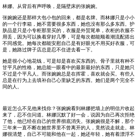
林娜。从背后有声呼唤，是隔壁床的张婉婉。
张婉婉还是那样大包小包的回来，都是名牌。而林娜只是小小
的一个行李箱，她不需要很多东西，她也没有那么多东西。护
肤品是只是小专柜那里买的，衣服是外贸尾单，衣柜的衣服不
用丢，因为可以换着穿好几季，可是每次都能顺着潮流配搭出
不同感觉。她每次都能安慰自己是有好眼光不用买好衣服，可
是，她路过牌子店总是忍不住进去看一下。
她是很小心地花钱，可是却是喜欢买东西的。骨子里就有种不
甘平凡的性格，她总能一眼看中的最新最好的东西，只是她只
不过是个平凡人。而张婉婉总是在挥霍，喜欢就会买。有些人
总是在行为上去填补自己心里缺乏的东西。她们是两个完全不
同的人。
最近怎么不见他来找你？张婉婉看到林娜把墙上的明信片收起
来了，忍不住问道。林娜沉默了好一会，说因为自己再次拒绝
了他，他已经在自己的世界彻底消失。张婉婉很是不解，那个
三年来一直不断在她世界里不曾离开的人，竟然说走就走。林
娜很清楚，自己不可能和他在一起，她还年轻，她有着漂浮不