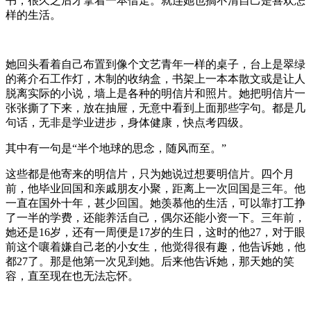
书，很久之后才拿着一本借走。就连她也搞不清自己是喜欢怎
样的生活。
她回头看着自己布置到像个文艺青年一样的桌子，台上是翠绿
的蒋介石工作灯，木制的收纳盒，书架上一本本散文或是让人
脱离实际的小说，墙上是各种的明信片和照片。她把明信片一
张张撕了下来，放在抽屉，无意中看到上面那些字句。都是几
句话，无非是学业进步，身体健康，快点考四级。
其中有一句是“半个地球的思念，随风而至。”
这些都是他寄来的明信片，只为她说过想要明信片。四个月
前，他毕业回国和亲戚朋友小聚，距离上一次回国是三年。他
一直在国外十年，甚少回国。她羡慕他的生活，可以靠打工挣
了一半的学费，还能养活自己，偶尔还能小资一下。三年前，
她还是16岁，还有一周便是17岁的生日，这时的他27，对于眼
前这个嚷着嫌自己老的小女生，他觉得很有趣，他告诉她，他
都27了。那是他第一次见到她。后来他告诉她，那天她的笑
容，直至现在也无法忘怀。